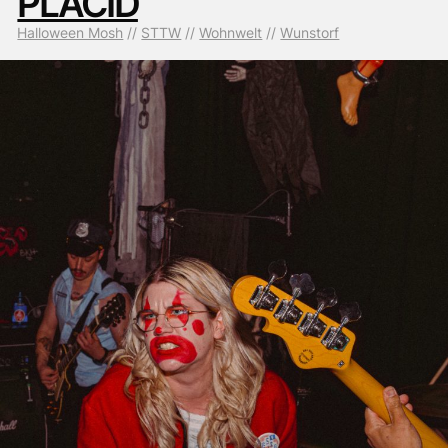
PLACID
Halloween Mosh
 // 
STTW
 // 
Wohnwelt
 // 
Wunstorf