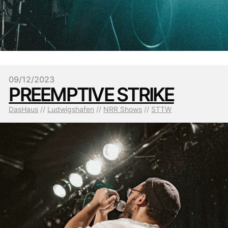
09/12/2023
PREEMPTIVE STRIKE
DasHaus
 // 
Ludwigshafen
 // 
NRR Shows
 // 
STTW