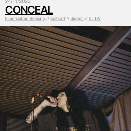
24/11/2023
CONCEAL
Fuenfsieben Booking
 // 
Kultkaff
 // 
Siegen
 // 
STTW