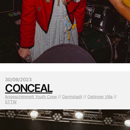
30/09/2023
CONCEAL
Angeschimmelt Youth Crew
 // 
Darmstadt
 // 
Oetinger Villa
 // 
STTW