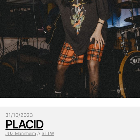
31/10/2023
PLACID
JUZ Mannheim
 // 
STTW