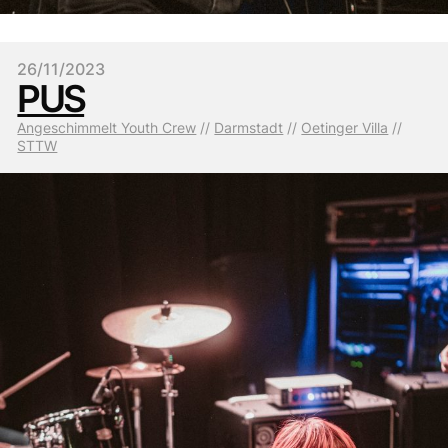
26/11/2023
PUS
Angeschimmelt Youth Crew
 // 
Darmstadt
 // 
Oetinger Villa
 // 
STTW