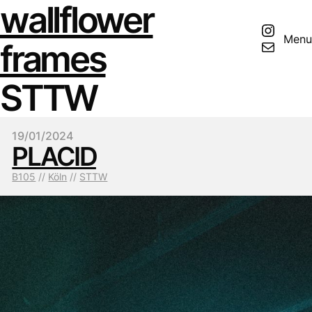
wallflower
Insta
Menu
Mail
frames
STTW
19/01/2024
PLACID
B105
 // 
Köln
 // 
STTW