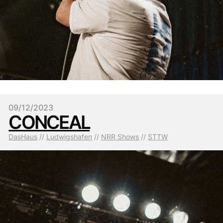
09/12/2023
CONCEAL
DasHaus
 // 
Ludwigshafen
 // 
NRR Shows
 // 
STTW